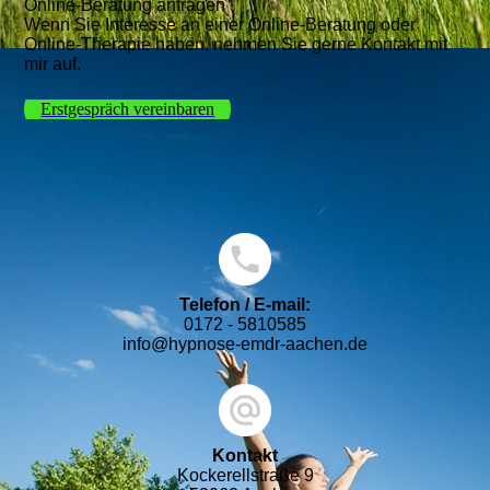
Online-Beratung anfragen
Wenn Sie Interesse an einer Online-Beratung oder
Online-Therapie haben, nehmen Sie gerne Kontakt mit
mir auf.
Erstgespräch vereinbaren
Telefon / E-mail:
0172 - 5810585
info@hypnose-emdr-aachen.de
Kontakt
Kockerellstraße 9