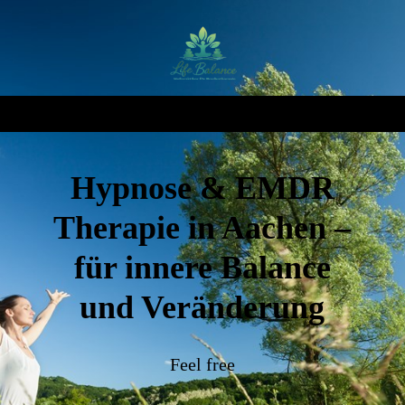
Hypnose & EMDR
Therapie in Aachen –
für innere Balance
und Veränderung
Feel free