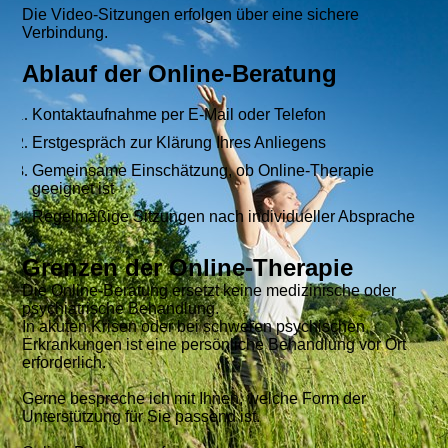
Die Video-Sitzungen erfolgen über eine sichere
Verbindung.
Ablauf der Online-Beratung
Kontaktaufnahme per E-Mail oder Telefon
Erstgespräch zur Klärung Ihres Anliegens
Gemeinsame Einschätzung, ob Online-Therapie
geeignet ist
Regelmäßige Sitzungen nach individueller Absprache
Grenzen der Online-Therapie
Die Online-Beratung ersetzt keine medizinische oder
psychiatrische Behandlung.
In akuten Krisen oder bei schweren psychischen
Erkrankungen ist eine persönliche Behandlung vor Ort
erforderlich.
Gerne bespreche ich mit Ihnen, welche Form der
Unterstützung für Sie passend ist.