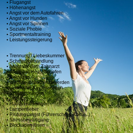
• Flugangst
• Höhenangst
• Angst vor dem Autofahren
• Angst vor Hunden
• Angst vor Spinnen
• Soziale Phobie
• Sportmentaltraining
• Leistungssteigerung
• Trennung / Liebeskummer
• Schmerzbehandlung
• Angst vor dem Zahnarzt
• Allergien/ Heuschnupfen
• Reizdarm
• Wechseljahresbeschwerden
• Unerfüllter Kinderwunsch
• Schlafstörungen
• Tinnitus
• Hauterkrankungen
• Lampenfieber
• Prüfungsangst (Führerschein, Abitur...)
• Stressbewältigung
• Blockaden lösen