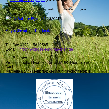
Flyer
Laden Sie meinen Flyer herunter mit allen wichtigen
Informationen
Life Balance Flyer.pdf
(26.92MB)
Folgen Sie mir auf Facebook
Telefon: 0172 – 5810585
E-Mail:
info@hypnose-emdr-aachen.de
Life Balance
Professionelle Hypnose- und EMDR-Therapie in
Aachen.
Marcella Lohr - Heilpraktikerin für Psychotherapie