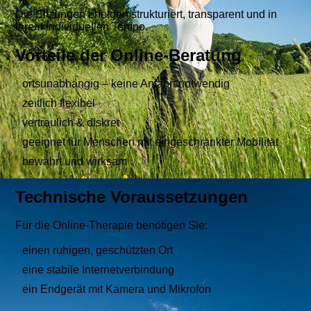
Die Sitzungen erfolgen strukturiert, transparent und in
Ihrem individuellen Tempo.
Vorteile der Online-Beratung
ortsunabhängig – keine Anfahrt notwendig
zeitlich flexibel
vertraulich & diskret
geeignet für Menschen mit eingeschränkter Mobilität
bewährt und wirksam
Technische Voraussetzungen
Für die Online-Therapie benötigen Sie:
einen ruhigen, geschützten Ort
eine stabile Internetverbindung
ein Endgerät mit Kamera und Mikrofon