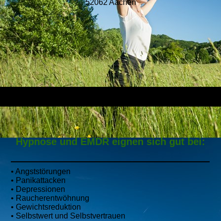
52062 Aachen​
Hypnose und EMDR eignen sich gut bei:
• Angststörungen
• Panikattacken
• Depressionen
• Raucherentwöhnung
• Gewichtsreduktion
• Selbstwert und Selbstvertrauen