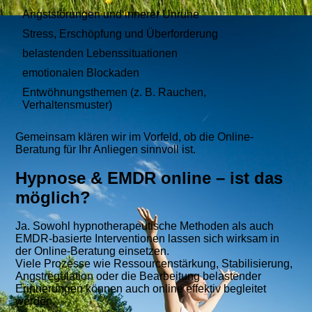
Angststörungen und innerer Unruhe
Stress, Erschöpfung und Überforderung
belastenden Lebenssituationen
emotionalen Blockaden
Entwöhnungsthemen (z. B. Rauchen,
Verhaltensmuster)
Gemeinsam klären wir im Vorfeld, ob die Online-
Beratung für Ihr Anliegen sinnvoll ist.
Hypnose & EMDR online – ist das
möglich?
Ja. Sowohl hypnotherapeutische Methoden als auch
EMDR-basierte Interventionen lassen sich wirksam in
der Online-Beratung einsetzen.
Viele Prozesse wie Ressourcenstärkung, Stabilisierung,
Angstregulation oder die Bearbeitung belastender
Erinnerungen können auch online effektiv begleitet
werden.