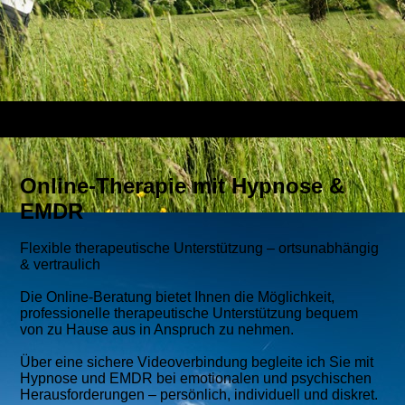
Online-Therapie mit Hypnose &
EMDR
Flexible therapeutische Unterstützung – ortsunabhängig
& vertraulich
Die Online-Beratung bietet Ihnen die Möglichkeit,
professionelle therapeutische Unterstützung bequem
von zu Hause aus in Anspruch zu nehmen.
Über eine sichere Videoverbindung begleite ich Sie mit
Hypnose und EMDR bei emotionalen und psychischen
Herausforderungen – persönlich, individuell und diskret.