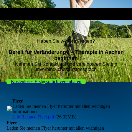
Haben Sie weitere Fragen?
Bereit für Veränderung? – Therapie in Aachen
beginnen
Nehmen Sie Kontakt auf und vereinbaren Sie ein
unverbindliches Erstgespräch.
Kostenloses Erstgespräch vereinbaren
Flyer
Laden Sie meinen Flyer herunter mit allen wichtigen
Informationen
Life Balance Flyer.pdf
(26.92MB)
Flyer
Laden Sie meinen Flyer herunter mit allen wichtigen