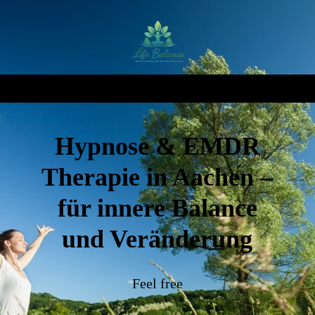
Hypnose & EMDR
Therapie in Aachen –
für innere Balance
und Veränderung
Feel free