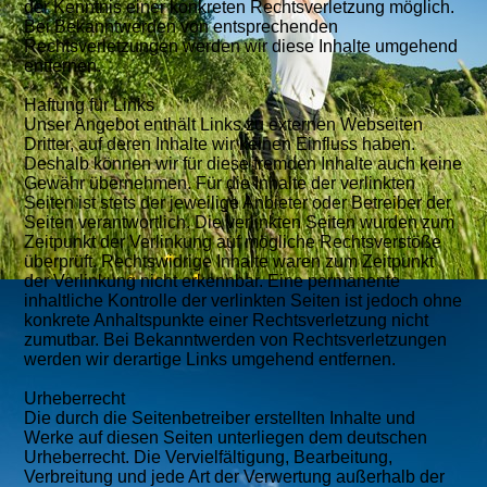
der Kenntnis einer konkreten Rechtsverletzung möglich.
Bei Bekanntwerden von entsprechenden
Rechtsverletzungen werden wir diese Inhalte umgehend
entfernen.
Haftung für Links
Unser Angebot enthält Links zu externen Webseiten
Dritter, auf deren Inhalte wir keinen Einfluss haben.
Deshalb können wir für diese fremden Inhalte auch keine
Gewähr übernehmen. Für die Inhalte der verlinkten
Seiten ist stets der jeweilige Anbieter oder Betreiber der
Seiten verantwortlich. Die verlinkten Seiten wurden zum
Zeitpunkt der Verlinkung auf mögliche Rechtsverstöße
überprüft. Rechtswidrige Inhalte waren zum Zeitpunkt
der Verlinkung nicht erkennbar. Eine permanente
inhaltliche Kontrolle der verlinkten Seiten ist jedoch ohne
konkrete Anhaltspunkte einer Rechtsverletzung nicht
zumutbar. Bei Bekanntwerden von Rechtsverletzungen
werden wir derartige Links umgehend entfernen.
Urheberrecht
Die durch die Seitenbetreiber erstellten Inhalte und
Werke auf diesen Seiten unterliegen dem deutschen
Urheberrecht. Die Vervielfältigung, Bearbeitung,
Verbreitung und jede Art der Verwertung außerhalb der