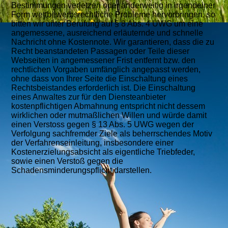
Bestimmungen verletzen oder anderweitig in irgendeiner
Form wettbewerbsrechtliche Probleme hervorbringen, so
bitten wir unter Berufung auf § 8 Abs. 4 UWG um eine
angemessene, ausreichend erläuternde und schnelle
Nachricht ohne Kostennote. Wir garantieren, dass die zu
Recht beanstandeten Passagen oder Teile dieser
Webseiten in angemessener Frist entfernt bzw. den
rechtlichen Vorgaben umfänglich angepasst werden,
ohne dass von Ihrer Seite die Einschaltung eines
Rechtsbeistandes erforderlich ist. Die Einschaltung
eines Anwaltes zur für den Diensteanbieter
kostenpflichtigen Abmahnung entspricht nicht dessem
wirklichen oder mutmaßlichen Willen und würde damit
einen Verstoss gegen § 13 Abs. 5 UWG wegen der
Verfolgung sachfremder Ziele als beherrschendes Motiv
der Verfahrenseinleitung, insbesondere einer
Kostenerzielungsabsicht als eigentliche Triebfeder,
sowie einen Verstoß gegen die
Schadensminderungspflicht darstellen.