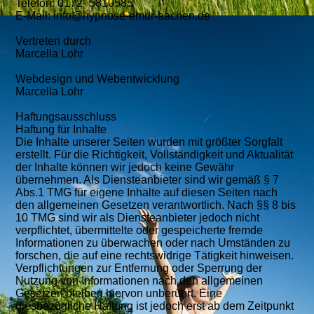
Telefon: 0172- 5810585
E-Mail: info@hypnose-emdr-aachen.de
Vertreten durch
Marcella Lohr
Webdesign und Webentwicklung
Marcella Lohr
Haftungsausschluss
Haftung für Inhalte
Die Inhalte unserer Seiten wurden mit größter Sorgfalt
erstellt. Für die Richtigkeit, Vollständigkeit und Aktualität
der Inhalte können wir jedoch keine Gewähr
übernehmen. Als Diensteanbieter sind wir gemäß § 7
Abs.1 TMG für eigene Inhalte auf diesen Seiten nach
den allgemeinen Gesetzen verantwortlich. Nach §§ 8 bis
10 TMG sind wir als Diensteanbieter jedoch nicht
verpflichtet, übermittelte oder gespeicherte fremde
Informationen zu überwachen oder nach Umständen zu
forschen, die auf eine rechtswidrige Tätigkeit hinweisen.
Verpflichtungen zur Entfernung oder Sperrung der
Nutzung von Informationen nach den allgemeinen
Gesetzen bleiben hiervon unberührt. Eine
diesbezügliche Haftung ist jedoch erst ab dem Zeitpunkt