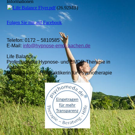
Informationen
Life Balance Flyer.pdf
(26.92MB)
Folgen Sie mir auf Facebook
Telefon: 0172 – 5810585
E-Mail:
info@hypnose-emdr-aachen.de
Life Balance
Professionelle Hypnose- und EMDR-Therapie in
Aachen.
Marcella Lohr - Heilpraktikerin für Psychotherapie