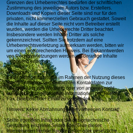
Grenzen des Urheberrechtes bedürfen der schriftlichen
Zustimmung des jeweiligen Autors bzw. Erstellers.
Downloads und Kopien dieser Seite sind nur für den
privaten, nicht kommerziellen Gebrauch gestattet. Soweit
die Inhalte auf dieser Seite nicht vom Betreiber erstellt
wurden, werden die Urheberrechte Dritter beachtet.
Insbesondere werden Inhalte Dritter als solche
gekennzeichnet. Sollten Sie trotzdem auf eine
Urheberrechtsverletzung aufmerksam werden, bitten wir
um einen entsprechenden Hinweis. Bei Bekanntwerden
von Rechtsverletzungen werden wir derartige Inhalte
umgehend entfernen.
Werbung
Es ist nicht gestattet, die im Rahmen der Nutzung dieses
Internet-Auftrittes veröffentlichten Kontaktdaten zur
Übersendung von Werbung oder von anderen nicht
ausdrücklich angeforderten Informationen per Telefon,
Fax, Briefpost oder Email zu verwenden.
Hinweis: Keine Abmahnung ohne vorherigen Kontakt!
Sollte irgendein Inhalt oder die designtechnische
Gestaltung einzelner Seiten oder Teile dieser
Internetseiten fremde Rechte Dritter oder gesetzliche