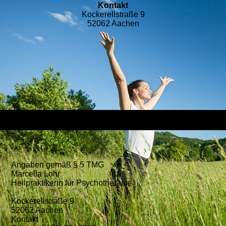
Kontakt
Kockerellstraße 9
52062 Aachen​
Angaben gemäß § 5 TMG
Marcella Lohr
Heilpraktikerin für Psychotherapie
Kockerellstraße 9
52062 Aachen​
Kontakt