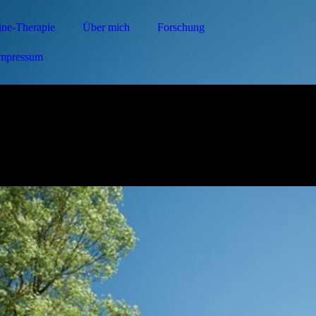
ine-Therapie
Über mich
Forschung
mpressum