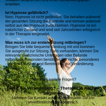
erstellen.
Ist Hypnose gefährlich?
Nein, Hypnose ist nicht gefährlich. Sie behalten während
der gesamten Sitzung die Kontrolle und können jederzeit
selbst aus der Hypnose zurückkehren. Hypnose ist ein
natürlicher Zustand und wird seit Jahrzehnten erfolgreich
in der Therapie eingesetzt.
Was muss ich zur ersten Sitzung mitbringen?
Bringen Sie bitte bequeme Kleidung mit und kommen
Sie ausgeruht zur Sitzung. Falls vorhanden, können Sie
relevante medizinische Unterlagen oder Befunde
mitbringen. Ansonsten benötigen Sie nichts Besonderes
- nur Ihre Offenheit und Bereitschaft zur Veränderung.
Haben Sie weitere Fragen?
Bereit für Veränderung? – Therapie in Aachen
beginnen
Nehmen Sie Kontakt auf und vereinbaren Sie ein
unverbindliches Erstgespräch.