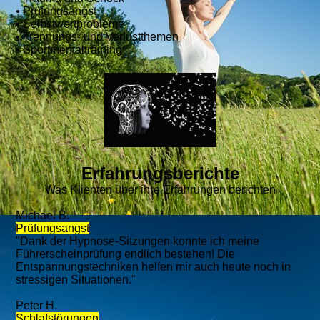
• Prüfungsangst
• Selbstwertprobleme
• Trennungs- und Verlustthemen
• Sportmentaltraining
Erfahrungsberichte
Was Klienten über ihre Erfahrungen berichten
Michael B.
Prüfungsangst
"Dank der Hypnose-Sitzungen konnte ich meine
Führerscheinprüfung endlich bestehen! Die
Entspannungstechniken helfen mir auch heute noch in
stressigen Situationen."
Peter H.
Schlafstörungen