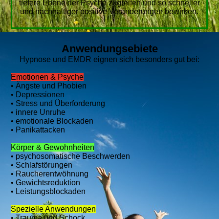
tiefere Ebene der Psyche zugreifen und so schneller
und nachhaltiger positive Veränderungen bewirken.
Anwendungsebiete
Hypnose und EMDR eignen sich besonders gut bei:
Emotionen & Psyche
• Ängste und Phobien
• Depressionen
• Stress und Überforderung
• innere Unruhe
• emotionale Blockaden
• Panikattacken
Körper & Gewohnheiten
• psychosomatische Beschwerden
• Schlafstörungen
• Raucherentwöhnung
• Gewichtsreduktion
• Leistungsblockaden
Spezielle Anwendungen
• Trauma und Schock