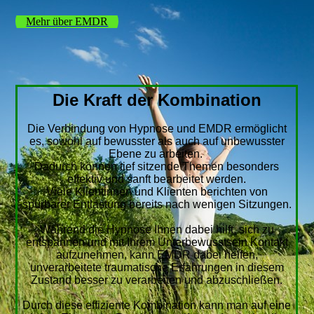
Mehr über EMDR
Die Kraft der Kombination
Die Verbindung von Hypnose und EMDR ermöglicht
es, sowohl auf bewusster als auch auf unbewusster
Ebene zu arbeiten.
Dadurch können tief sitzende Themen besonders
effektiv und sanft bearbeitet werden.
Viele Klientinnen und Klienten berichten von
spürbarer Entlastung bereits nach wenigen Sitzungen.
Während die Hypnose Ihnen dabei hilft, sich zu
entspannen und mit Ihrem Unterbewusstsein Kontakt
aufzunehmen, kann EMDR dabei helfen,
unverarbeitete traumatische Erfahrungen in diesem
Zustand besser zu verarbeiten und abzuschließen.
Durch diese effiziente Kombination kann man auf eine