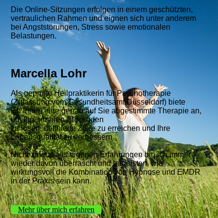
Die Online-Sitzungen erfolgen in einem geschützten,
vertraulichen Rahmen und eignen sich unter anderem
bei Angststörungen, Stress sowie emotionalen
Belastungen.
Marcella Lohr
Als geprüfte Heilpraktikerin für Psychotherapie
(Zulassung vom Gesundheitsamt Düsseldorf) biete
ich Ihnen eine genau auf Sie abgestimmte Therapie an,
um Ihre inneren Blockaden
zu lösen, definierte Ziele zu erreichen und Ihre
Lebensqualität zu verbessern.
Nicht zuletzt aus eigenen Erfahrungen bin ich immer
wieder davon überrascht und begeistert, wie
wirkungsvoll die Kombination von Hypnose und EMDR
in der Praxis sein kann.
Mehr über mich erfahren