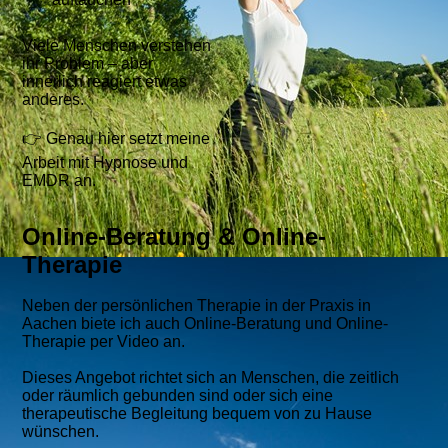
Viele Menschen verstehen
ihr Problem – aber
innerlich reagiert etwas
anderes.
👉 Genau hier setzt meine
Arbeit mit Hypnose und
EMDR an.
Online-Beratung & Online-
Therapie
Neben der persönlichen Therapie in der Praxis in
Aachen biete ich auch Online-Beratung und Online-
Therapie per Video an.
Dieses Angebot richtet sich an Menschen, die zeitlich
oder räumlich gebunden sind oder sich eine
therapeutische Begleitung bequem von zu Hause
wünschen.