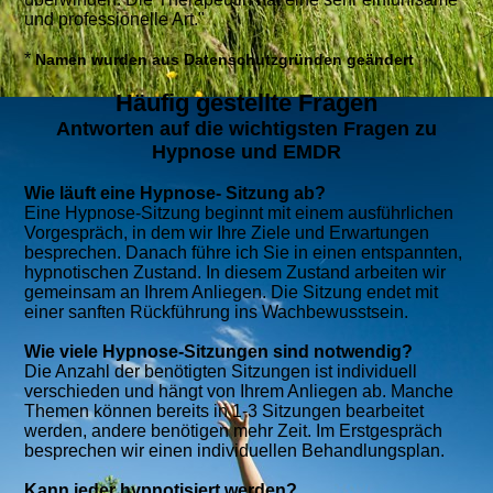
und professionelle Art."
*
Namen wurden aus Datenschutzgründen geändert
Häufig gestellte Fragen
Antworten auf die wichtigsten Fragen zu
Hypnose und EMDR
Wie läuft eine Hypnose- Sitzung ab?
Eine Hypnose-Sitzung beginnt mit einem ausführlichen
Vorgespräch, in dem wir Ihre Ziele und Erwartungen
besprechen. Danach führe ich Sie in einen entspannten,
hypnotischen Zustand. In diesem Zustand arbeiten wir
gemeinsam an Ihrem Anliegen. Die Sitzung endet mit
einer sanften Rückführung ins Wachbewusstsein.
Wie viele Hypnose-Sitzungen sind notwendig?
Die Anzahl der benötigten Sitzungen ist individuell
verschieden und hängt von Ihrem Anliegen ab. Manche
Themen können bereits in 1-3 Sitzungen bearbeitet
werden, andere benötigen mehr Zeit. Im Erstgespräch
besprechen wir einen individuellen Behandlungsplan.
Kann jeder hypnotisiert werden?