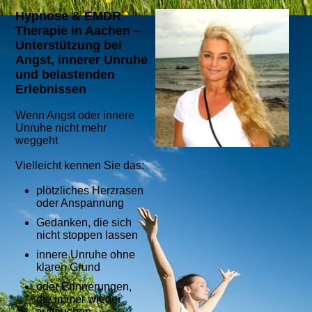
Hypnose & EMDR
Therapie in Aachen –
Unterstützung bei
Angst, innerer Unruhe
und belastenden
Erlebnissen
Wenn Angst oder innere
Unruhe nicht mehr
weggeht
Vielleicht kennen Sie das:
plötzliches Herzrasen
oder Anspannung
Gedanken, die sich
nicht stoppen lassen
innere Unruhe ohne
klaren Grund
oder Erinnerungen,
die immer wieder
auftauchen