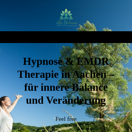
Hypnose & EMDR
Therapie in Aachen –
für innere Balance
und Veränderung
Feel free