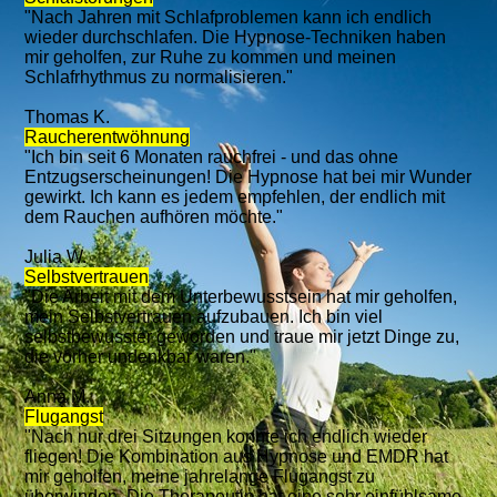
"Nach Jahren mit Schlafproblemen kann ich endlich
wieder durchschlafen. Die Hypnose-Techniken haben
mir geholfen, zur Ruhe zu kommen und meinen
Schlafrhythmus zu normalisieren."
Thomas K.
Raucherentwöhnung
"Ich bin seit 6 Monaten rauchfrei - und das ohne
Entzugserscheinungen! Die Hypnose hat bei mir Wunder
gewirkt. Ich kann es jedem empfehlen, der endlich mit
dem Rauchen aufhören möchte."
Julia W.
Selbstvertrauen
"Die Arbeit mit dem Unterbewusstsein hat mir geholfen,
mein Selbstvertrauen aufzubauen. Ich bin viel
selbstbewusster geworden und traue mir jetzt Dinge zu,
die vorher undenkbar waren."
Anna M.
Flugangst
"Nach nur drei Sitzungen konnte ich endlich wieder
fliegen! Die Kombination aus Hypnose und EMDR hat
mir geholfen, meine jahrelange Flugangst zu
überwinden. Die Therapeutin hat eine sehr einfühlsame