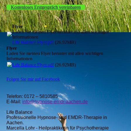
Kostenloses Erstgespräch vereinbaren
Flyer
Laden Sie meinen Flyer herunter mit allen wichtigen
Informationen
Life Balance Flyer.pdf
(26.92MB)
Flyer
Laden Sie meinen Flyer herunter mit allen wichtigen
Informationen
Life Balance Flyer.pdf
(26.92MB)
Folgen Sie mir auf Facebook
Telefon: 0172 – 5810585
E-Mail:
info@hypnose-emdr-aachen.de
Life Balance
Professionelle Hypnose- und EMDR-Therapie in
Aachen.
Marcella Lohr - Heilpraktikerin für Psychotherapie