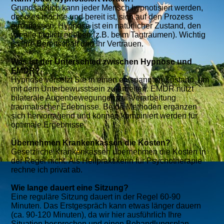
Grundsätzlich kann jeder Mensch hypnotisiert werden,
der dies möchte und bereit ist, sich auf den Prozess
einzulassen. Hypnose ist ein natürlicher Zustand, den
wir alle täglich erleben (z.B. beim Tagträumen). Wichtig
ist Ihre Bereitschaft und Ihr Vertrauen.
Was ist der Unterschied zwischen Hypnose und
EMDR?
Hypnose versetzt Sie in einen entspannten Zustand, um
mit dem Unterbewusstsein zu arbeiten. EMDR nutzt
bilaterale Augenbewegungen zur Verarbeitung
traumatischer Erlebnisse. Beide Methoden ergänzen
sich hervorragend und können kombiniert werden für
optimale Ergebnisse.
Übernehmen Krankenkassen die Kosten?
Gesetzliche Krankenkassen übernehmen die Kosten in
der Regel nicht. Als Heilpraktikerin für Psychotherapie
rechne ich privat ab.
Wie lange dauert eine Sitzung?
Eine reguläre Sitzung dauert in der Regel 60-90
Minuten. Das Erstgespräch kann etwas länger dauern
(ca. 90-120 Minuten), da wir hier ausführlich Ihre
Situation besprechen und einen Behandlungsplan