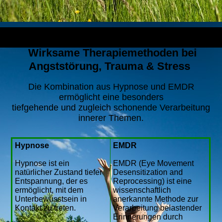
Wirksame Therapiemethoden bei
Angststörung, Trauma & Stress
Die Kombination aus Hypnose und EMDR
ermöglicht eine besonders
tiefgehende und zugleich schonende Verarbeitung
innerer Themen.
Hypnose
EMDR
Hypnose ist ein
EMDR (Eye Movement
natürlicher Zustand tiefer
Desensitization and
Entspannung, der es
Reprocessing) ist eine
ermöglicht, mit dem
wissenschaftlich
Unterbewusstsein in
anerkannte Methode zur
Kontakt zu treten.
Verarbeitung belastender
Erinnerungen durch